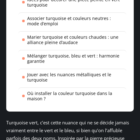
turquoise
Associer turquoise et couleurs neutres :
mode d’emploi
Marier turquoise et couleurs chaudes : une
alliance pleine d’audace
Mélanger turquoise, bleu et vert : harmonie
garantie
Jouer avec les nuances métalliques et le
turquoise
Où installer la couleur turquoise dans la
maison ?
Turquoise vert, c’est cette nuance qui ne se décide jamais
vraiment entre le vert et le bleu, si bien qu’on l’affuble
parfois des deux noms. Inspirée par la pierre précieuse