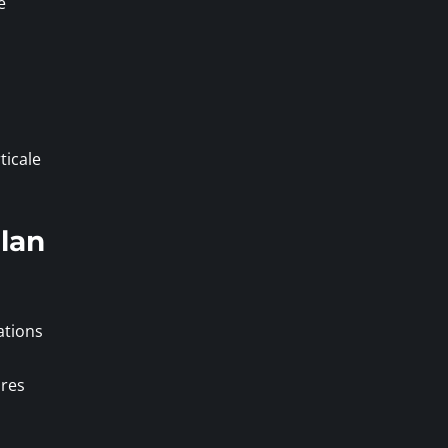
e
ticale
ilan
ations
ires