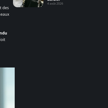
4 août 2026
t des
sseaux
endu
oit