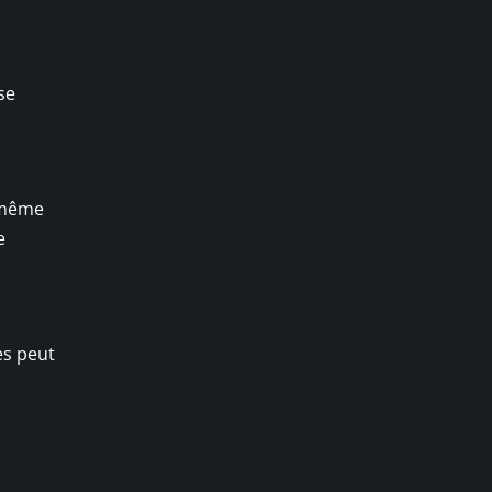
se
, même
e
es peut