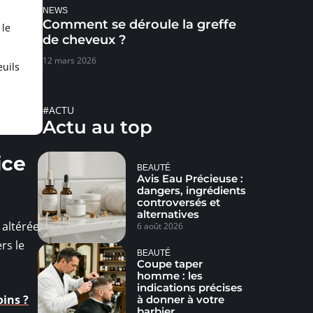
NEWS
Comment se déroule la greffe
 le
de cheveux ?
12 mars 2026
uils
#ACTU
Actu au top
ice
BEAUTÉ
Avis Eau Précieuse :
dangers, ingrédients
controversés et
alternatives
 altérée,
6 août 2026
rs le
BEAUTÉ
Coupe taper
homme : les
indications précises
oins ?
à donner à votre
barbier