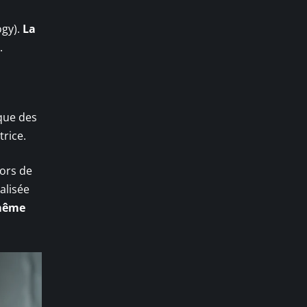
ogy).
La
.
oque des
trice.
lors de
alisée
 même