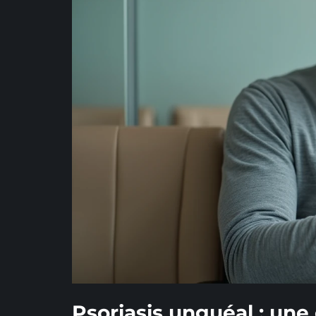
Psoriasis unguéal : un