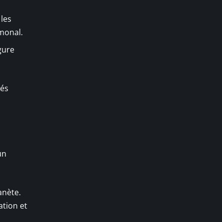
 les
rmonal.
gure
tés
un
anète.
ation et