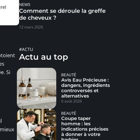
NEWS
rel
Comment se déroule la greffe
de cheveux ?
12 mars 2026
#ACTU
ôtoient
Actu au top
es
e. Si
BEAUTÉ
Avis Eau Précieuse :
dangers, ingrédients
controversés et
alternatives
6 août 2026
BEAUTÉ
Coupe taper
l
homme : les
indications précises
t mieux
à donner à votre
barbier