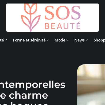
té
Forme et sérénité
Mode
News
Shopp
intemporelles
: le charme