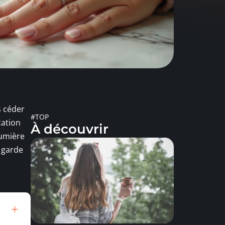
s céder
#TOP
cation
À découvrir
lumière
e garde