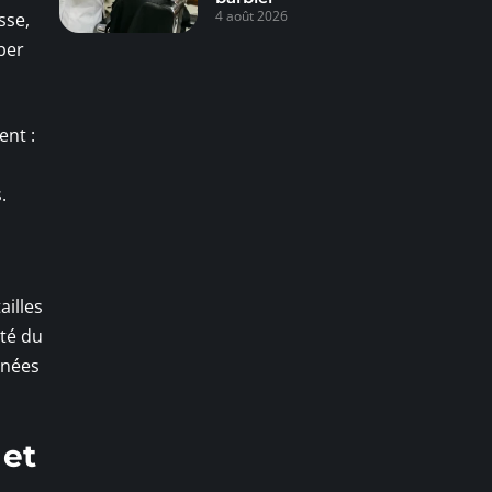
4 août 2026
sse,
ber
nt :
.
ailles
eté du
nnées
 et