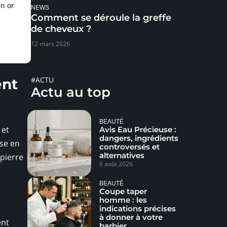
en or
NEWS
Comment se déroule la greffe
de cheveux ?
12 mars 2026
#ACTU
ent
Actu au top
BEAUTÉ
 et
Avis Eau Précieuse :
dangers, ingrédients
ise en
controversés et
alternatives
 pierre
6 août 2026
BEAUTÉ
Coupe taper
homme : les
indications précises
à donner à votre
ent
barbier