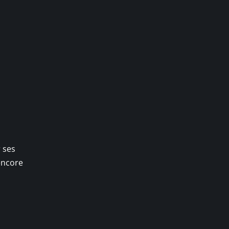
s
 ses
 encore