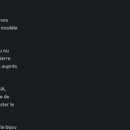
 vos
e modèle
au ou
ierre
n auprès
IA,
ue de
ster le
le bijou