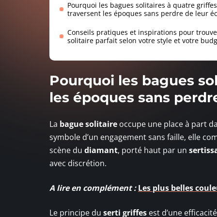
Pourquoi les bagues solitaires à quatre griffes
traversent les époques sans perdre de leur éc
Conseils pratiques et inspirations pour trouve
solitaire parfait selon votre style et votre bud
Pourquoi les bagues soli
les époques sans perdre
La
bague solitaire
occupe une place à part dans 
symbole d’un engagement sans faille, elle comb
scène du
diamant
, porté haut par un
sertiss
avec discrétion.
A lire en complément :
Les plus belles coule
Le principe du
serti griffes
est d’une efficacit