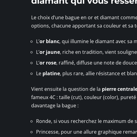
diamant qui vous resse
Le choix d’une bague en or et diamant comme
options, chacune apportant sa couleur et sa ton
L’
or blanc
, qui illumine le diamant avec sa m
L’
or jaune
, riche en tradition, vient souligne
L’
or rose
, raffiné, diffuse une note de douce
Le
platine
, plus rare, allie résistance et bla
Vient ensuite la question de la
pierre central
fameux 4C : taille (cut), couleur (color), puret
davantage la bague :
Ronde, si vous recherchez le maximum de sc
Princesse, pour une allure graphique rema