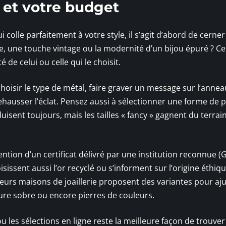
e et votre budget
i colle parfaitement à votre style, il s’agit d’abord de cerner
le, une touche vintage ou la modernité d’un bijou épuré ? C
 de celui ou celle qui le choisit.
 choisir le type de métal, faire graver un message sur l’anne
hausser l’éclat. Pensez aussi à sélectionner une forme de p
isent toujours, mais les tailles « fancy » gagnent du terrai
tention d’un certificat délivré par une institution reconnue (G
sissent aussi l’or recyclé ou s’informent sur l’origine éthiq
eurs maisons de joaillerie proposent des variantes pour aju
re sobre ou encore pierres de couleurs.
u les sélections en ligne reste la meilleure façon de trouver 