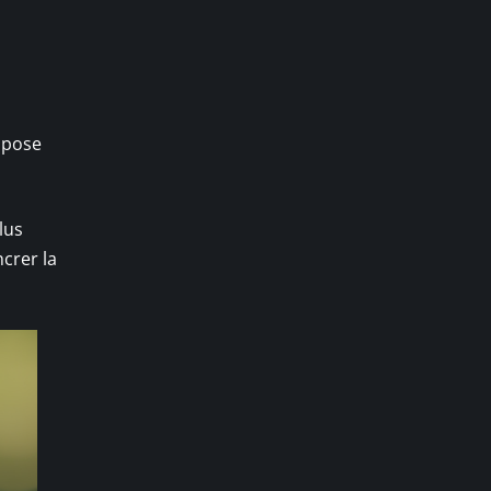
impose
lus
crer la