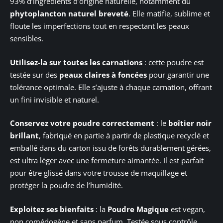
93% d’ingrédients d’origine naturelle, notamment du
phytoplancton naturel breveté
. Elle matifie, sublime et
floute les imperfections tout en respectant les peaux
sensibles.
Utilisez-la sur toutes les carnations
: cette poudre est
testée sur des
peaux claires à foncées
pour garantir une
tolérance optimale. Elle s’ajuste à chaque carnation, offrant
un fini invisible et naturel.
Conservez votre poudre correctement
: le
boîtier noir
brillant
, fabriqué en partie à partir de plastique recyclé et
emballé dans du carton issu de forêts durablement gérées,
est ultra léger avec une fermeture aimantée. Il est parfait
pour être glissé dans votre trousse de maquillage et
protéger la poudre de l’humidité.
Exploitez ses bienfaits
: la
Poudre Magique
est vegan,
non comédogène et sans parfum. Testée sous contrôle