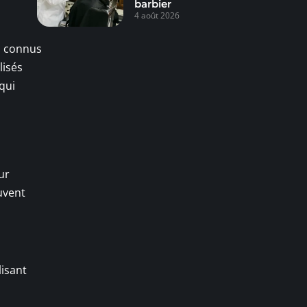
barbier
4 août 2026
, connus
lisés
qui
ur
ouvent
lisant