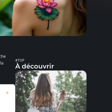
iche
#TOP
la
À découvrir