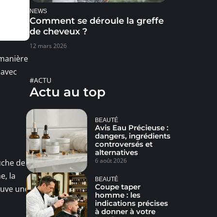
NEWS
Comment se déroule la greffe
de cheveux ?
12 mars 2026
 manière
 avec
#ACTU
Actu au top
BEAUTÉ
Avis Eau Précieuse :
dangers, ingrédients
controversés et
alternatives
6 août 2026
uche de
e, la
BEAUTÉ
Coupe taper
rouve une
homme : les
indications précises
à donner à votre