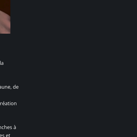
la
faune, de
création
nches à
es et