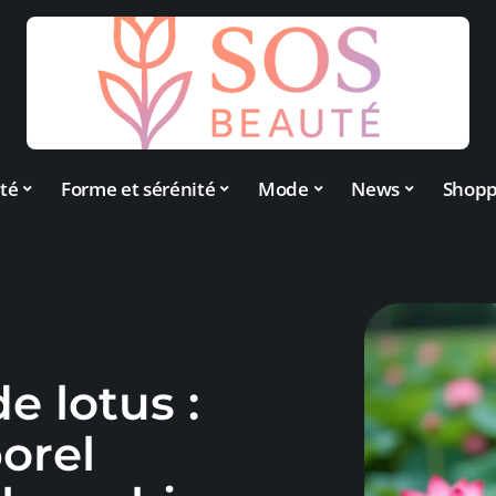
té
Forme et sérénité
Mode
News
Shopp
e lotus :
orel