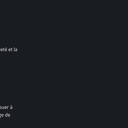
eté et la
buer à
ge de