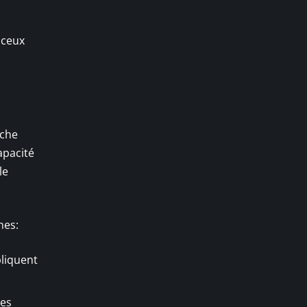
 ceux
uche
apacité
le
nes:
pliquent
des