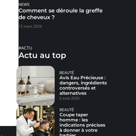
NEWS
Comment se déroule la greffe
de cheveux ?
12 mars 2026
#ACTU
Actu au top
BEAUTÉ
Avis Eau Précieuse :
dangers, ingrédients
controversés et
alternatives
6 août 2026
BEAUTÉ
Coupe taper
homme : les
indications précises
à donner à votre
barbier