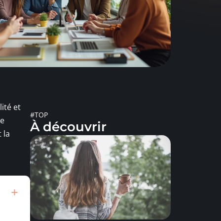
ité et
#TOP
de
À découvrir
 la