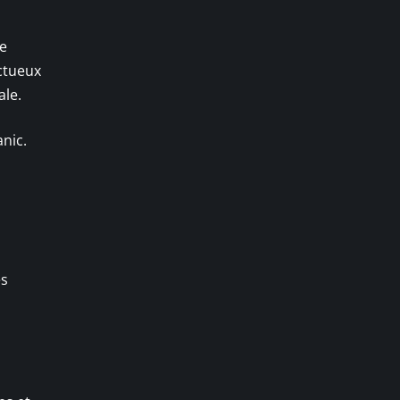
ue
ectueux
ale.
anic.
es