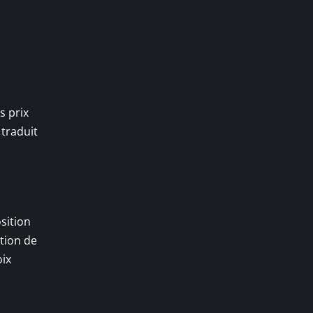
s prix
 traduit
sition
ation de
oix