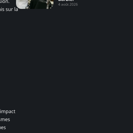
sion.
4 août 2026
s sur la
 impact
ismes
ues