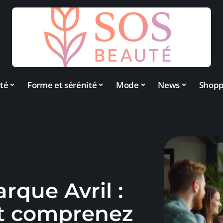
té
Forme et sérénité
Mode
News
Shopp
rque Avril :
et comprenez