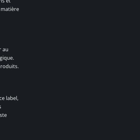
ns et
n matière
r au
ogique.
produits.
e label,
s
ste