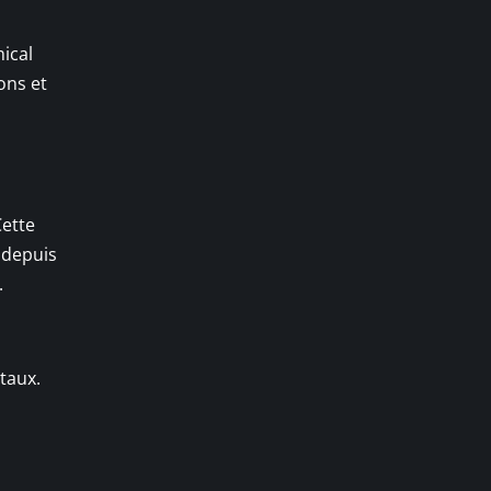
hical
ons et
Cette
x depuis
.
étaux.