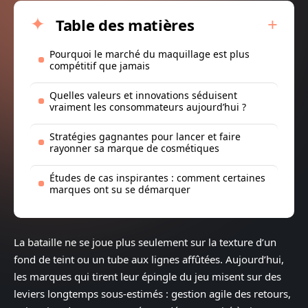
Table des matières
Pourquoi le marché du maquillage est plus
compétitif que jamais
Quelles valeurs et innovations séduisent
vraiment les consommateurs aujourd’hui ?
Stratégies gagnantes pour lancer et faire
rayonner sa marque de cosmétiques
Études de cas inspirantes : comment certaines
marques ont su se démarquer
La bataille ne se joue plus seulement sur la texture d’un
fond de teint ou un tube aux lignes affûtées. Aujourd’hui,
les marques qui tirent leur épingle du jeu misent sur des
leviers longtemps sous-estimés : gestion agile des retours,